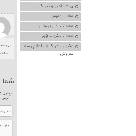
پیام تقدیر و تبریک
مطالب عمومی
معاونت اداري مالي
معاونت شهرسازي
عضویت در کانال اطلاع رسانی
برچسب 
سروش
،
شهردا
شما ه
- کامل ک
- آدرس پ