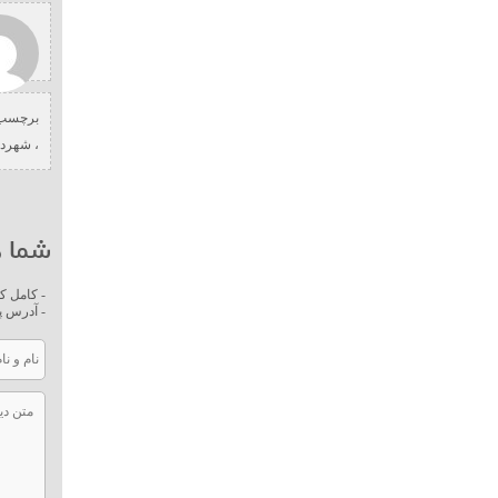
برچسب 
،
شهردا
شما ه
- کامل ک
- آدرس پ