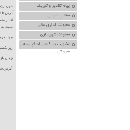
پیام تقدیر و تبریک
شهرداری ش
آدرس www.setadiran.ir اقدام نماید .
مطالب عمومی
لذا از مت
معاونت اداري مالي
نسبت به ک
معاونت شهرسازي
-مهلت زما
عضویت در کانال اطلاع رسانی
روز یکشنبه مورخ۱۴۰۱/۰۲/۱۱ لغایت 
سروش
-زمان بازگش
-آدرس:شوش