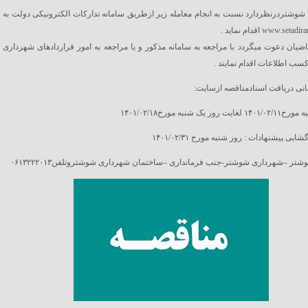
وشتردرنظردارد نسبت به انجام معامله زیر ازطریق سامانه تدارکات الکترونیکی دولت به
قاضیان دعوت میگردد با مراجعه به سامانه مذکور و یا مراجعه به امور قراردادهای شهرداری
سب اطلاعات اقدام نمایند .
نی دریافت اسنادمناقصه ازسایت:
روز یک شنبه مورخ۱۴۰۱/۰۲/۱۸
ایی پیشنهادات : روز شنبه مورخ ۱۴۰۱/۰۲/۳۱
تر –شهرداری شوشتر-جنب فرمانداری –ساختمان شهرداری شوشتروتلفن۰۶۱۳۲۲۲۰۱۳