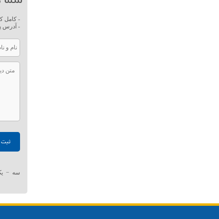
- کامل ک
- آدرس پ
سه
−
ی