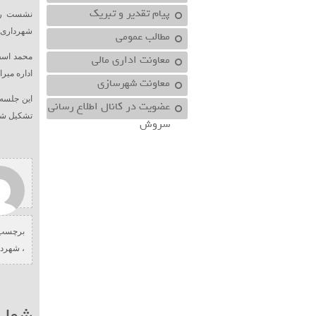
پیام تقدیر و تبریک
نشست ری
شهرداری 
مطالب عمومی
معاونت اداري مالي
محمد اسف
اداره میر
معاونت شهرسازي
این جلسه
عضویت در کانال اطلاع رسانی
تشکیل شد
سروش
برچسب 
،
شهردا
شما ه