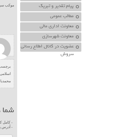
پیام تقدیر و تبریک
موکب سید
مطالب عمومی
معاونت اداري مالي
معاونت شهرسازي
عضویت در کانال اطلاع رسانی
سروش
برچسب 
اسلامی
محمدبا
شما ه
- کامل ک
- آدرس پ