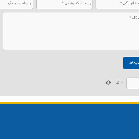
=
نُه