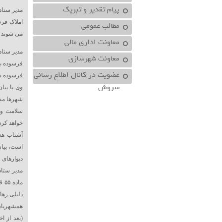
پیام تقدیر و تبریک
مدیر ستاد اجرای تبصره ۱۴
املاک فر
مطالب عمومی
می شوند
معاونت اداري مالي
معاونت شهرسازي
عضویت در کانال اطلاع رسانی
فرسوده شو
سروش
وی با بیا
سلامت و ا
خواهد کرد 
آشتاب هد
است، بیان
دیوارهای 
ما
دلیلی رها
(بعد از ا