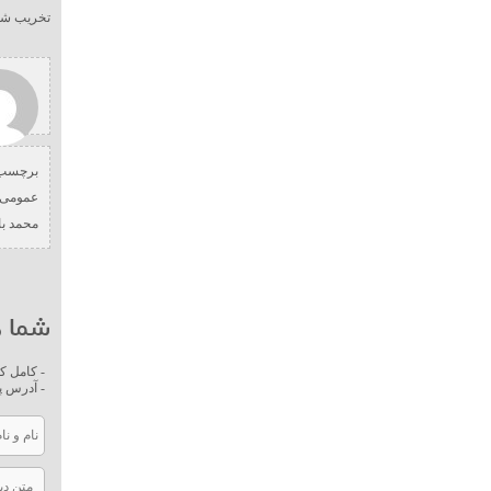
تخریب شون
برچسب 
عمومی 
محمد ب
شما ه
- کامل ک
- آدرس پ