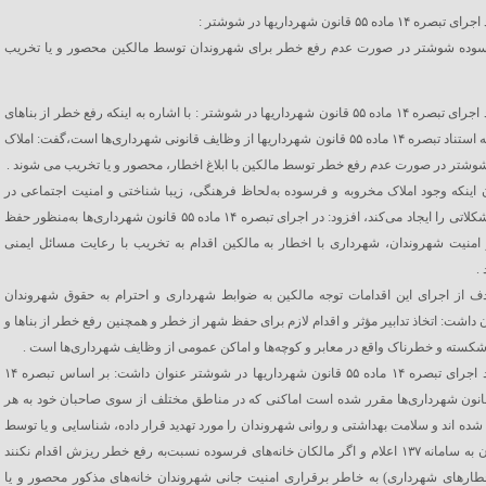
 ماده ۵۵ قانون شهرداریها در شوشتر :
سوده شوشتر در صورت عدم رفع خطر برای شهروندان توسط مالکین محصور و یا تخریب
مدیر ستاد اجرای تبصره ۱۴ ماده ۵۵ قانون شهرداریها در شوشتر : با اشاره به اینکه رفع خطر از بناهای
فرسوده به استناد تبصره ۱۴ ماده ۵۵ قانون شهرداریها از وظایف قانونی شهرداری‌ها است،گفت: املاک
شتر در صورت عدم رفع خطر توسط مالکین با ابلاغ اخطار، محصور و یا تخریب می شوند .
ن اینکه وجود املاک مخروبه و فرسوده به‌لحاظ فرهنگی، زیبا شناختی و امنیت اجتماعی در
شهرها مشکلاتی را ایجاد می‌کند، افزود: در اجرای تبصره ۱۴ ماده ۵۵ قانون شهرداری‌ها به‌منظور حفظ
منیت شهروندان، شهرداری با اخطار به مالکین اقدام به تخریب با رعایت مسائل ایمنی
.
ف از اجرای این اقدامات توجه مالکین به ضوابط شهرداری و احترام به حقوق شهروندان
 داشت: اتخاذ تدابیر مؤثر و اقدام لازم برای حفظ شهر از خطر و همچنین رفع خطر از بناها و
شکسته و خطرناک واقع در معابر و کوچه‌ها و اماکن عمومی از وظایف شهرداری‌ها است .
مدیر ستاد اجرای تبصره ۱۴ ماده ۵۵ قانون شهرداریها در شوشتر عنوان داشت: بر اساس تبصره ۱۴
ده ۵۵ قانون شهرداری‌ها مقرر شده است اماکنی که در مناطق مختلف از سوی صاحبان خود به هر
 شده اند و سلامت بهداشتی و روانی شهروندان را مورد تهدید قرار داده، شناسایی و یا توسط
همشهریان به سامانه ۱۳۷ اعلام و اگر مالکان خانه‌های فرسوده نسبت‌به رفع خطر ریزش اقدام نکنند
خطارهای شهرداری) به خاطر برقراری امنیت جانی شهروندان خانه‌های مذکور محصور و یا